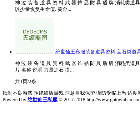
神 泣 装 备 道 具 资 料 武 器 饰 品 防 具 盾 牌
以少量恢复生命值. 黄金...
绝世仙王私服装备道具资料:宝石类道
神 泣 装 备 道 具 资 料 武 器 饰 品 防 具 盾 
片 名称 说明 力量之石 提...
共1页/2条
抵制不良游戏 拒绝盗版游戏 注意自我保护 谨防受骗上当 适度
Powered by
绝世仙王私服
© 2017-2018 http://www.gotowuhan.com