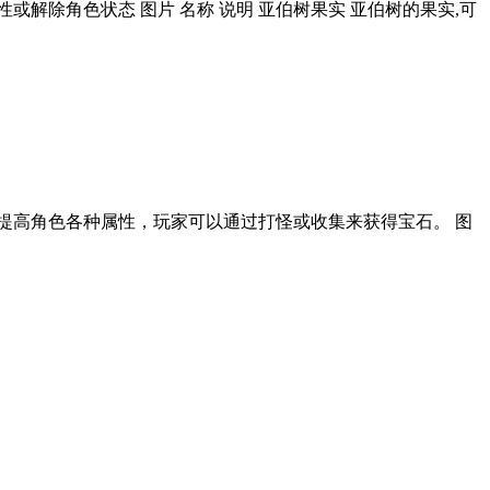
角色属性或解除角色状态 图片 名称 说明 亚伯树果实 亚伯树的果实,可
器或装备上来提高角色各种属性，玩家可以通过打怪或收集来获得宝石。 图