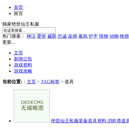
首页
留言
独家绝世仙王私服
热门搜索：
神泣
爱使
威斯
忠诚
巫师
暴风
护手
怪物
动物
牧师
更新...
主页
新闻公告
游戏资料
游戏攻略
当前位置:
：
主页
>
TAG标签
> 道具
绝世仙王私服装备道具资料:消耗类道