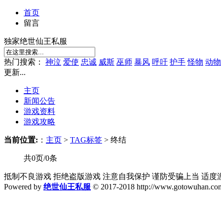
首页
留言
独家绝世仙王私服
热门搜索：
神泣
爱使
忠诚
威斯
巫师
暴风
呼吁
护手
怪物
动物
更新...
主页
新闻公告
游戏资料
游戏攻略
当前位置:
：
主页
>
TAG标签
> 终结
共0页/0条
抵制不良游戏 拒绝盗版游戏 注意自我保护 谨防受骗上当 适度
Powered by
绝世仙王私服
© 2017-2018 http://www.gotowuhan.com