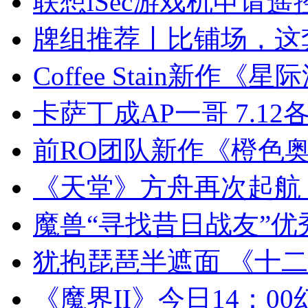
联想iSec游戏机申请遥
牌组推荐丨比铺场，这
Coffee Stain新作
卡萨丁成AP一哥 7.1
前RO团队新作《橙色
《天堂》方舟再次起航
魔兽“寻找昔日战友”优
犹抱琵琶半遮面 《十
《魔界II》今日14：0