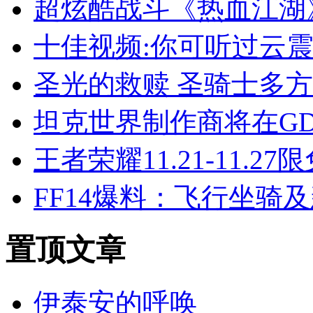
超炫酷战斗《热血江湖
十佳视频:你可听过云震
圣光的救赎 圣骑士多
坦克世界制作商将在G
王者荣耀11.21-11.2
FF14爆料：飞行坐骑
置顶
文章
伊泰安的呼唤