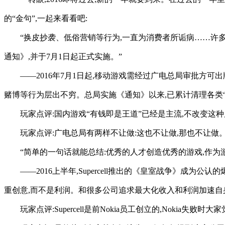
的“金句”,一起来看看吧:
“换皮抄袭、低俗营销等行为,一直为消费者所诟病……许
通知》,并于7月1日起正式实施。”
——2016年7月1日起,移动游戏需经过广电总局审批
赌博等行为层出不穷。总局实施《通知》以来,已累计清理各类
玩家点评:国内游戏“有钱即是王道”已经是主流,不改变这
玩家点评:广电总局有两样不让做:这也不让做,那也不让做
“简单的一句话就能总结:优秀的人才创造优秀的游戏,作为
——2016上半年,Supercell推出的《皇室战争》成为公认的
重创意,而不是利润。和很多公司追求最大化收入和利润加速自身增
玩家点评:Supercell是前Nokia员工创立的,Nokia