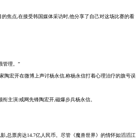
瞩目的焦点,在接受韩国媒体采访时,他分享了自己对这场比赛的看
强管理。”
专家陶宏开在微博上声讨杨永信,称杨永信打着心理治疗的旗号误
领衔主演:戒网先锋陶宏开,磁爆步兵杨永信。
影,总票房达14.7亿人民币。尽管《魔兽世界》的情怀如滔滔江