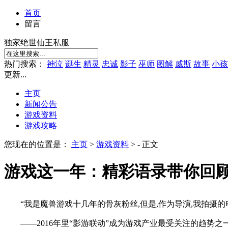
首页
留言
独家绝世仙王私服
热门搜索：
神泣
诞生
精灵
忠诚
影子
巫师
图解
威斯
故事
小孩
更新...
主页
新闻公告
游戏资料
游戏攻略
您现在的位置是：
主页
>
游戏资料
> - 正文
游戏这一年：精彩语录带你回顾2
“我是魔兽游戏十几年的骨灰粉丝,但是,作为导演,我拍摄
——2016年里“影游联动”成为游戏产业最受关注的趋势