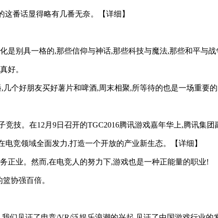
斯的这番话显得略有几番无奈。【详细】
化是别具一格的,那些信仰与神话,那些科技与魔法,那些和平与
,真好。
,几个好朋友买好薯片和啤酒,周末相聚,所等待的也是一场重要
子竞技。在12月9日召开的TGC2016腾讯游戏嘉年华上,腾讯
在电竞领域全面发力,打造一个开放的产业新生态。【详细】
务正业。然而,在电竞人的努力下,游戏也是一种正能量的职业!
的篮协强百倍。
里,我们见证了电竞/VR/泛娱乐浪潮的兴起,见证了中国游戏行业