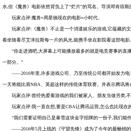
水,但《魔兽》电影依然背负上了“烂片”的骂名。导演邓肯琼
玩家点评:魔兽≈周星驰现在的电影≈小时代。
玩家点评:《魔兽》不止是一个消遣娱乐的游戏,它蕴藏的文
着坐骑看尽艾泽拉斯每一片的风光,能携手坐在影院看这部电影
“你走进酒吧,大屏幕上可能播放最多的就是电竞赛事的直播
一部分。”
——2016年里,许多游戏公司、乃至传统公司都开始发力电
一天将能比肩NBA、英超这样的传统体育联赛。并表示腾讯将
玩家点评:曾经热爱着游戏的我们被家人、朋友当做另类,不
玩家点评:我一直在想,要是CBA让腾讯运营,怎么也比现在
“我们需要证明自己是暴雪这块金字招牌的一份子,我们能
——2016年5月上线的《守望先锋》成为了今年的最畅销