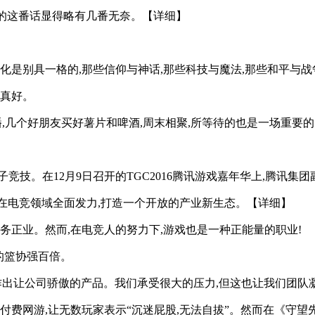
斯的这番话显得略有几番无奈。【详细】
化是别具一格的,那些信仰与神话,那些科技与魔法,那些和平与
,真好。
,几个好朋友买好薯片和啤酒,周末相聚,所等待的也是一场重要
子竞技。在12月9日召开的TGC2016腾讯游戏嘉年华上,腾讯
在电竞领域全面发力,打造一个开放的产业新生态。【详细】
务正业。然而,在电竞人的努力下,游戏也是一种正能量的职业!
的篮协强百倍。
作出让公司骄傲的产品。我们承受很大的压力,但这也让我们团队
的付费网游,让无数玩家表示“沉迷屁股,无法自拔”。然而在《守望