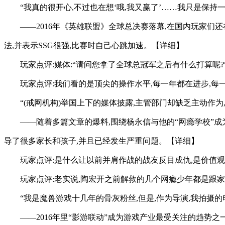
“我真的很开心,不过也在想‘哦,我又赢了’……我只是保持
——2016年《英雄联盟》全球总决赛落幕,在国内玩家们还
法,并表示SSG很强,比赛时自己心跳加速。【详细】
玩家点评:媒体:“请问您拿了全球总冠军之后有什么打算呢?”F
玩家点评:我们看的是顶尖的操作水平,每一年都在进步,每
“(戒网机构)举国上下的媒体披露,主管部门却缺乏主动作
——随着多篇文章的爆料,围绕杨永信与他的“网瘾学校”成
导了很多家长和孩子,并且已经发生严重问题。【详细】
玩家点评:是什么让以前并肩作战的战友反目成仇,是价值观
玩家点评:老实说,陶宏开之前解救的几个网瘾少年都是跟
“我是魔兽游戏十几年的骨灰粉丝,但是,作为导演,我拍摄
——2016年里“影游联动”成为游戏产业最受关注的趋势