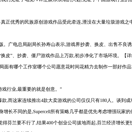
多真正优秀的民族原创游戏作品受此牵连,湮没在大量垃圾游戏之
方可出版。广电总局副局长孙寿山表示,游戏界抄袭、换皮、出售不
“换皮”、抄袭、僵尸游戏作品上万款,初步净化了市场环境。【详
种局面有哪个工作室哪个公司愿意花时间花精力去制作一部好作品
。
游戏行业,最重要的就是创意。”
爆款,而这家连续推出4款大卖游戏的公司仅仅只有180人。谈到成功的秘诀时
长不同的是,Supercell所有策略几乎都是优先考虑增强玩家
失败时大家觉得芬兰要不行了,结果400个创业公司拔地而起,芬兰经济增长