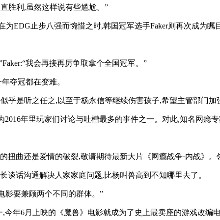
一直胜利,虽然这样说有些尴尬。”
在为EDG止步八强而惋惜之时,韩国冠军选手Faker则再次成为
aker:“我会再接再厉争取拿个全国冠军。”
一年夺冠都在变难。
为,似乎是听之任之,以至于杨永信等继续伤害孩子,希望主管部门加
为2016年里玩家们讨论与吐槽最多的事件之一。对此,知名网瘾
的扭曲还是爱情的破裂,敬请期待最新大片《网瘾战争·内战》。
家长谈话沟通解决人家家庭问题,比杨叫兽高到不知哪里去了。
的电影要兼顾两个不同的群体。”
之一,今年6月上映的《魔兽》电影就成为了史上最卖座的游戏改编电