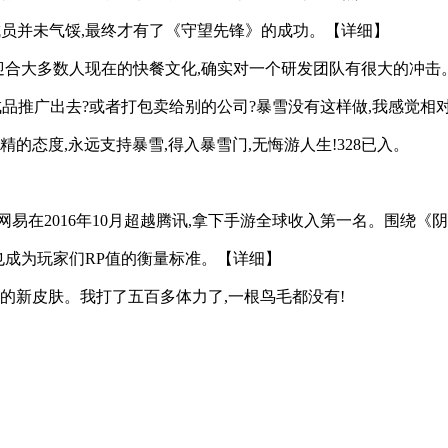
组的成员并未气馁,最终才有了《守望先锋》的成功。【详细】
了迎合大多数人现在的快餐文化,确实对一个研发团队有很大的冲击
成品推广出去?或者打包卖给别的公司?暴雪没有这样做,我感觉
的态度,永远支持暴雪,得入暴雪门,无悔游人生!328已入。
网易在2016年10月超越腾讯,拿下手游全球收入第一名。围绕《
也成为玩家们RP值的衡量标准。【详细】
的新皮肤。我打了五百多体力了,一根鸟毛都没有!