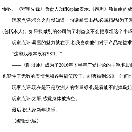
惨败。《守望先锋》负责人JeffKaplan表示,《泰坦》项目
玩家点评:很久之前就知道一句话暴雪出品,必属精品!为
(包括本人)。如果换做别的公司为了利益会不会把泰坦这个半
玩家点评:暴雪的魅力就在于此,我喜欢他们对于产品精益求精
“这游戏根本没有SSR。”
——《阴阳师》成为了2016年下半年广受讨论的手游,也助
也诞生了无数的表情包和各种搞笑段子。能否抽到SSR一时间
玩家点评:现在是不是欧洲人的衡量标准,是看能不能掉鸟姐
玩家点评:太肝,感觉身体被掏空。
最后,祝大家新年快乐。
【编辑:北城】