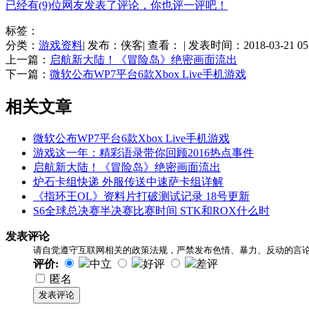
已经有(9)位网友发表了评论，你也评一评吧！
标签：
分类：
游戏资料
| 发布：侠客| 查看：
| 发表时间：2018-03-21 05
上一篇：
启航新大陆！《冒险岛》绝密画面流出
下一篇：
微软公布WP7平台6款Xbox Live手机游戏
相关
文章
微软公布WP7平台6款Xbox Live手机游戏
游戏这一年：精彩语录带你回顾2016热点事件
启航新大陆！《冒险岛》绝密画面流出
炉石卡组快递 外服传送中速萨卡组详解
《指环王OL》资料片打破测试记录 18号更新
S6全球总决赛半决赛比赛时间 STK和ROX什么时
发表评论
请自觉遵守互联网相关的政策法规，严禁发布色情、暴力、反动的言
评价:
中立
好评
差评
匿名
发表评论