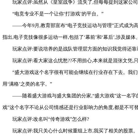
玩家点评:虽然从《皇室战争》流失了,但每每提到这家公司
“电竞专业不是一个让你‘打游戏’的平台。”
——今年9月,教育部宣布“电子竞技运动与管理”正式成为
指出,电子竞技像很多运动一样,包括了‘幕前’和‘幕后’,涉及
玩家点评:要说培养的是战队管理层方面的知识我觉得还靠
玩家点评:看大家这么忧愁??不用担心,本来就是混张文凭,
“盛大游戏这个名字很有可能会继续在行业存在下去。我们
用‘满格’之类的名字。”
——随着盛大游戏与盛大集团的分家,“盛大游戏”这一名字
戏”这个名字不论从公司情感还是行业影响力的角度,都是不可
玩家点评:改名叫“传奇游戏”怎么样?
玩家点评:我只关心什么时候重组上市,我买了相关的股票。