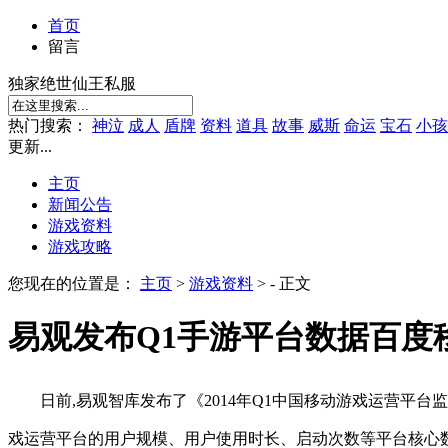
首页
留言
独家绝世仙王私服
热门搜索：
神泣
成人
盾牌
资料
道具
故事
威斯
命运
宝石
小孩
更新...
主页
新闻公告
游戏资料
游戏攻略
您现在的位置是：
主页
>
游戏资料
> - 正文
易观发布Q1手游平台数据百度
日前,易观智库发布了《2014年Q1中国移动游戏运营
戏运营平台的用户规模、用户使用时长、启动次数等平台核心数据