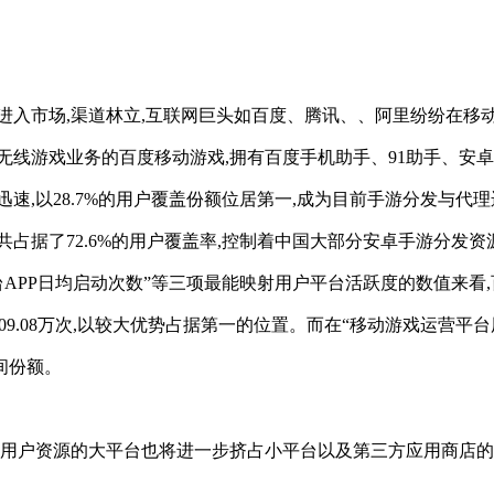
纷进入市场,渠道林立,互联网巨头如百度、腾讯、、阿里纷纷在移
1无线游戏业务的百度移动游戏,拥有百度手机助手、91助手、安
速,以28.7%的用户覆盖份额位居第一,成为目前手游分发与代
占据了72.6%的用户覆盖率,控制着中国大部分安卓手游分发资
台APP日均启动次数”等三项最能映射用户平台活跃度的数值来看
09.08万次,以较大优势占据第一的位置。而在“移动游戏运营平台
间份额。
用户资源的大平台也将进一步挤占小平台以及第三方应用商店的市