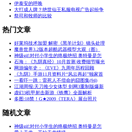
伊泰安的呼唤
大打成人牌？绝世仙王私服电视广告起纷争
祭司和牧师的比较
热门
文章
好莱坞技术加盟 解密《黑羊计划》镜头处理
魔兽世界3.2版本超酷武器模型大观（图）
神级gif:对付小学生的终极绝招 奥特曼是怎
石海：《九阴真经》10月首测 收费细节曝光
网游编年史：《EVE》九周年历程回顾
《九阴》手游11月资料片“风云再起”独家首
一看吓一跳：雷死人不偿命的囧图集(94)
江湖周报:天刀推少女体型 剑网3重制版爆新
虚幻3机甲射击新游《铁鹰》全面解析
多图:18禁！G★2009《TERA》展台照片
随机
文章
神级gif:对付小学生的终极绝招 奥特曼是怎