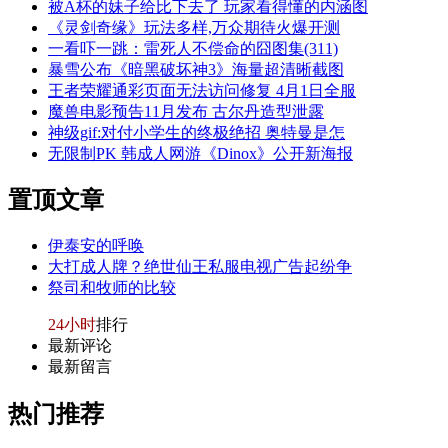
被A杯的妹子给比下去了 玩家看得懂的内涵图
《灵剑奇缘》玩法多样,万众期待火爆开测
一看吓一跳：雷死人不偿命的囧图集(311)
暴雪公布《暗黑破坏神3》海量超清晰截图
王者荣耀通彩页面无法访问修复 4月1日全服
魔兽电影预告11月发布 古尔丹造型泄露
神级gif:对付小学生的终极绝招 奥特曼是怎
无限制PK 韩成人网游《Dinox》公开新海报
置顶
文章
伊泰安的呼唤
大打成人牌？绝世仙王私服电视广告起纷争
祭司和牧师的比较
24小时
排行
最新评论
最新留言
热门
推荐