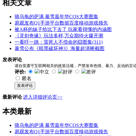
相关
文章
骑乌龟的萨满 暴雪嘉年华COS大赛图集
易观发布Q1手游平台数据百度移动游戏领先
被A杯的妹子给比下去了 玩家看得懂的内涵图
《灵剑奇缘》玩法多样,万众期待火爆开测
一看吓一跳：雷死人不偿命的囧图集(311)
暴雪公布《暗黑破坏神3》海量超清晰截图
发表评论
请自觉遵守互联网相关的政策法规，严禁发布色情、暴力、反动的言
评价:
中立
好评
差评
匿名
发表评论
最新评论
进入详细评论页>>
本类
最新
骑乌龟的萨满 暴雪嘉年华COS大赛图集
易观发布Q1手游平台数据百度移动游戏领先